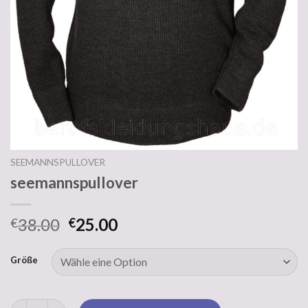
SEEMANNSPULLOVER
seemannspullover
38.00
25.00
€
€
Größe
seemannspullover Menge