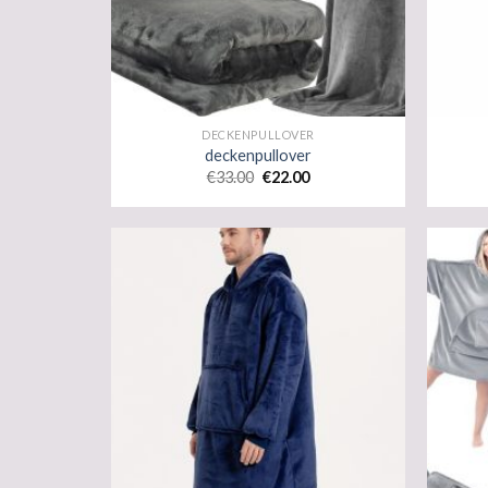
DECKENPULLOVER
deckenpullover
€
33.00
€
22.00