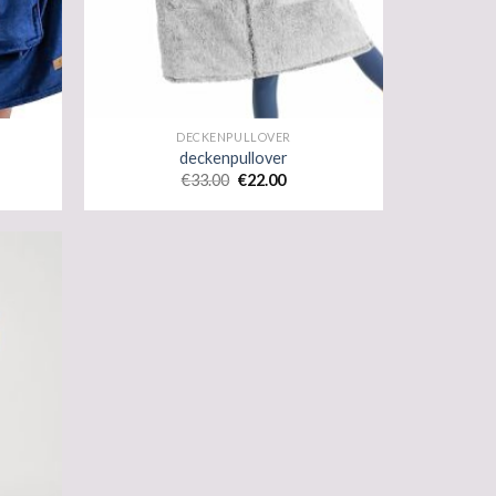
DECKENPULLOVER
deckenpullover
€
33.00
€
22.00