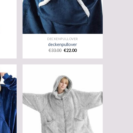
DECKENPULLOVER
deckenpullover
€
33.00
€
22.00