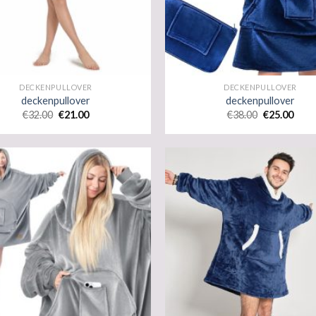
DECKENPULLOVER
DECKENPULLOVER
deckenpullover
deckenpullover
€
32.00
€
21.00
€
38.00
€
25.00