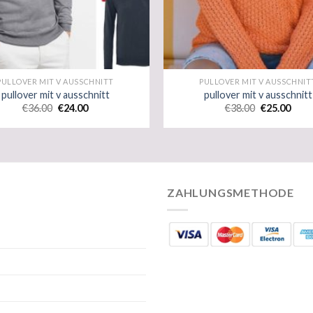
PULLOVER MIT V AUSSCHNITT
PULLOVER MIT V AUSSCHNIT
pullover mit v ausschnitt
pullover mit v ausschnitt
€
36.00
€
24.00
€
38.00
€
25.00
ZAHLUNGSMETHODE