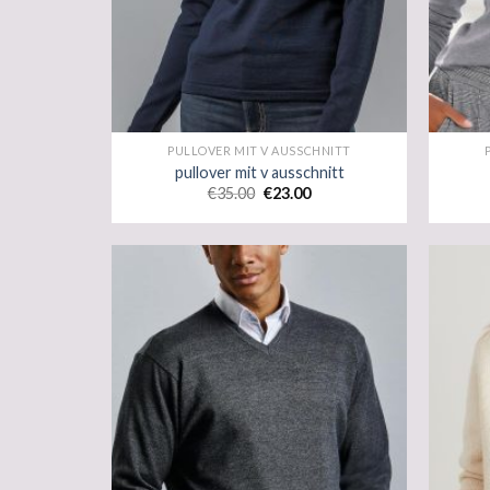
PULLOVER MIT V AUSSCHNITT
pullover mit v ausschnitt
€
35.00
€
23.00