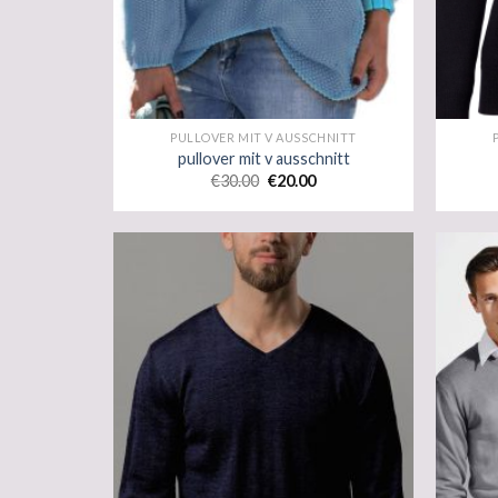
PULLOVER MIT V AUSSCHNITT
pullover mit v ausschnitt
€
30.00
€
20.00