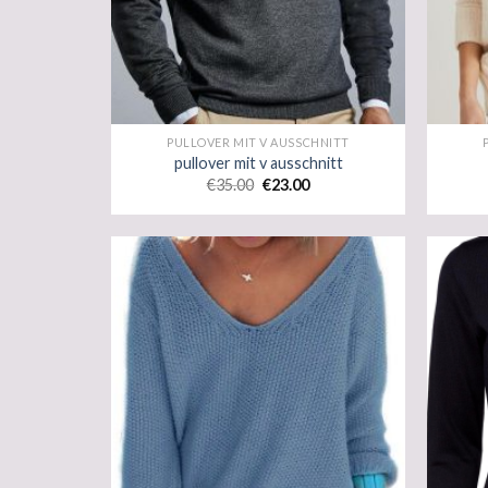
PULLOVER MIT V AUSSCHNITT
pullover mit v ausschnitt
€
35.00
€
23.00