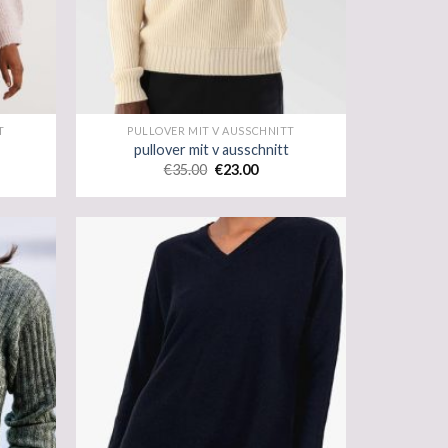
T
PULLOVER MIT V AUSSCHNITT
pullover mit v ausschnitt
€
35.00
€
23.00