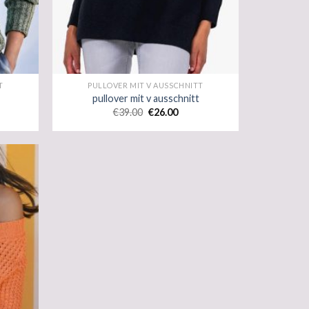
T
PULLOVER MIT V AUSSCHNITT
pullover mit v ausschnitt
€
39.00
€
26.00