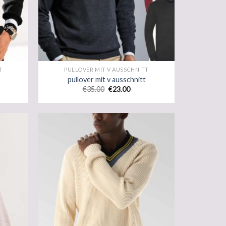
T
PULLOVER MIT V AUSSCHNITT
pullover mit v ausschnitt
€
35.00
€
23.00