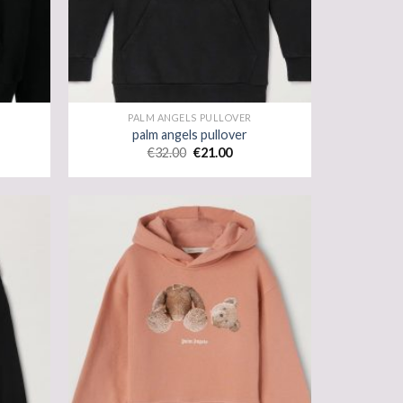
PALM ANGELS PULLOVER
palm angels pullover
€
32.00
€
21.00