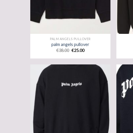
PALM ANGELS PULLOVER
palm angels pullover
€
38.00
€
25.00