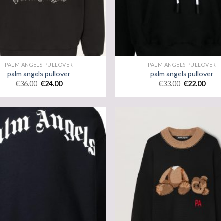
PALM ANGELS PULLOVER
PALM ANGELS PULLOVER
palm angels pullover
palm angels pullover
€
36.00
€
24.00
€
33.00
€
22.00