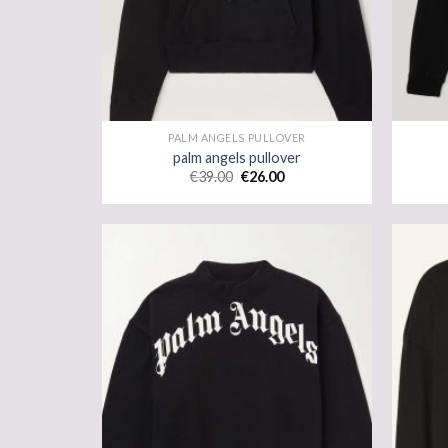
PALM ANGELS PULLOVER
palm angels pullover
€
39.00
€
26.00