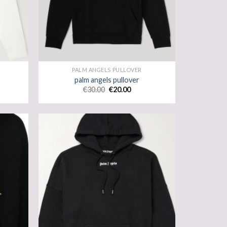
PALM ANGELS PULLOVER
palm angels pullover
€
30.00
€
20.00