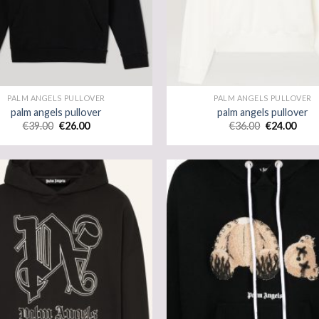
PALM ANGELS PULLOVER
PALM ANGELS PULLOVER
palm angels pullover
palm angels pullover
€
39.00
€
26.00
€
36.00
€
24.00