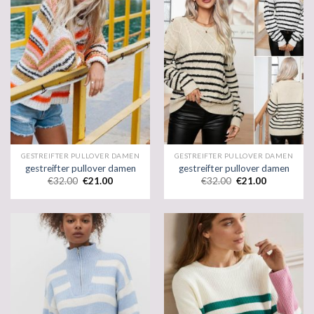
GESTREIFTER PULLOVER DAMEN
GESTREIFTER PULLOVER DAMEN
gestreifter pullover damen
gestreifter pullover damen
€
32.00
€
21.00
€
32.00
€
21.00