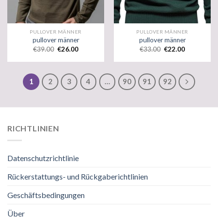
PULLOVER MÄNNER
PULLOVER MÄNNER
pullover männer
pullover männer
€
39.00
€
26.00
€
33.00
€
22.00
1
2
3
4
…
90
91
92
RICHTLINIEN
Datenschutzrichtlinie
Rückerstattungs- und Rückgaberichtlinien
Geschäftsbedingungen
Über