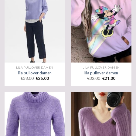
LILA PULLOVER DAMEN
LILA PULLOVER DAMEN
lila pullover damen
lila pullover damen
€
38.00
€
25.00
€
32.00
€
21.00