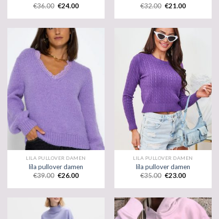
€
36.00
€
24.00
€
32.00
€
21.00
LILA PULLOVER DAMEN
LILA PULLOVER DAMEN
lila pullover damen
lila pullover damen
€
39.00
€
26.00
€
35.00
€
23.00