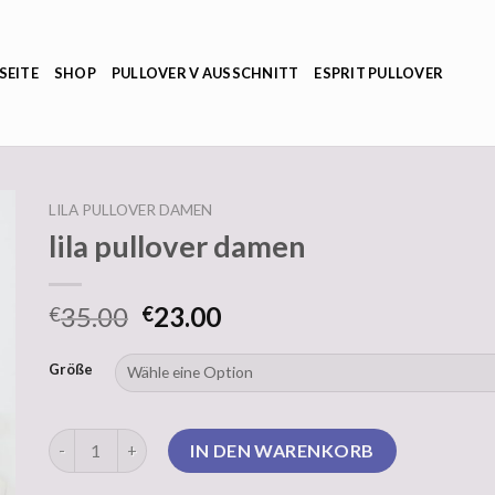
SEITE
SHOP
PULLOVER V AUSSCHNITT
ESPRIT PULLOVER
LILA PULLOVER DAMEN
lila pullover damen
35.00
23.00
€
€
Größe
lila pullover damen Menge
IN DEN WARENKORB