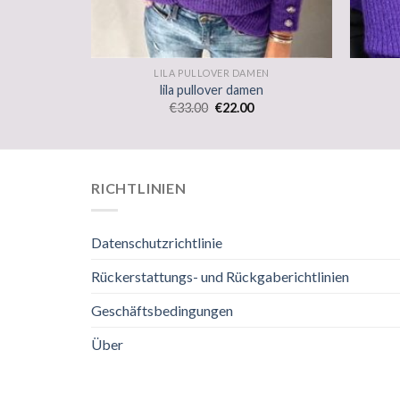
EN
LILA PULLOVER DAMEN
n
lila pullover damen
€
33.00
€
22.00
RICHTLINIEN
Datenschutzrichtlinie
Rückerstattungs- und Rückgaberichtlinien
Geschäftsbedingungen
Über