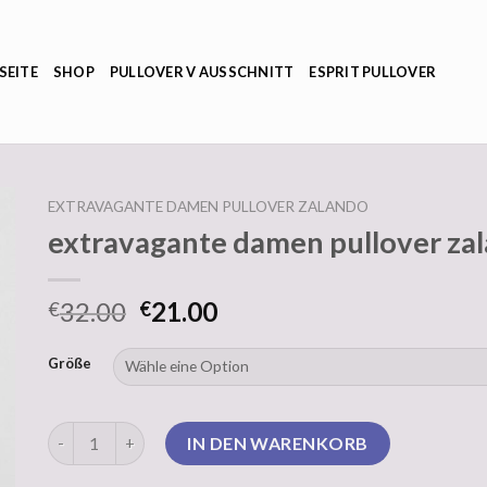
SEITE
SHOP
PULLOVER V AUSSCHNITT
ESPRIT PULLOVER
EXTRAVAGANTE DAMEN PULLOVER ZALANDO
extravagante damen pullover za
32.00
21.00
€
€
Größe
extravagante damen pullover zalando Menge
IN DEN WARENKORB