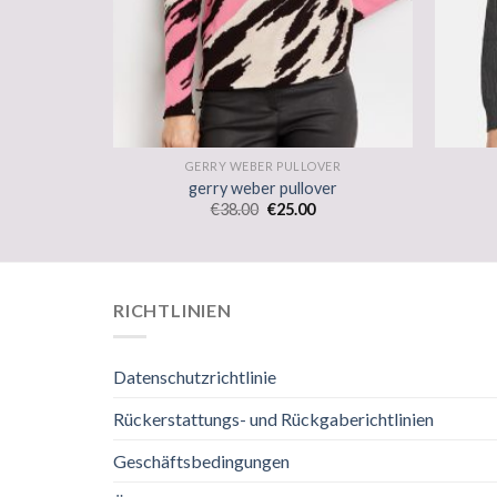
VER
GERRY WEBER PULLOVER
ver
gerry weber pullover
€
38.00
€
25.00
RICHTLINIEN
Datenschutzrichtlinie
Rückerstattungs- und Rückgaberichtlinien
Geschäftsbedingungen