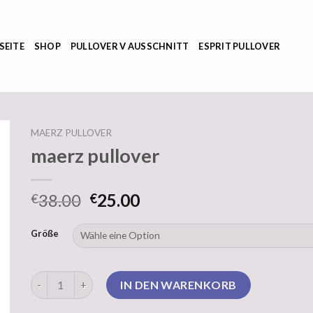
SEITE
SHOP
PULLOVER V AUSSCHNITT
ESPRIT PULLOVER
MAERZ PULLOVER
maerz pullover
38.00
25.00
€
€
Größe
maerz pullover Menge
IN DEN WARENKORB