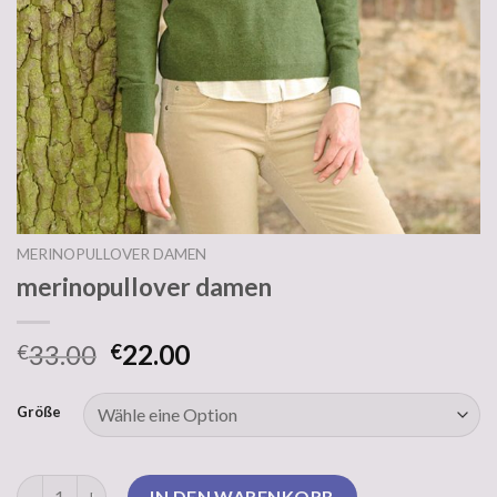
MERINOPULLOVER DAMEN
merinopullover damen
33.00
22.00
€
€
Größe
merinopullover damen Menge
IN DEN WARENKORB