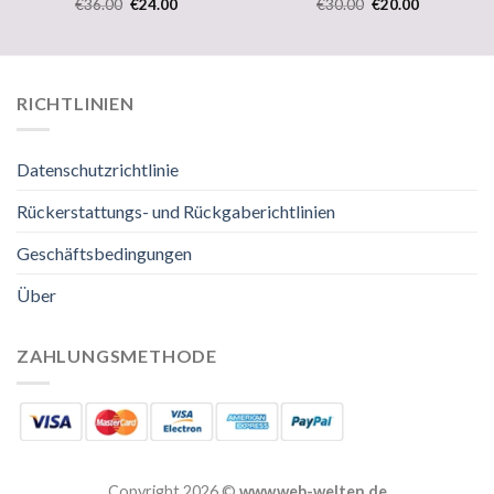
€
36.00
€
24.00
€
30.00
€
20.00
RICHTLINIEN
Datenschutzrichtlinie
Rückerstattungs- und Rückgaberichtlinien
Geschäftsbedingungen
Über
ZAHLUNGSMETHODE
Copyright 2026 ©
www.web-welten.de