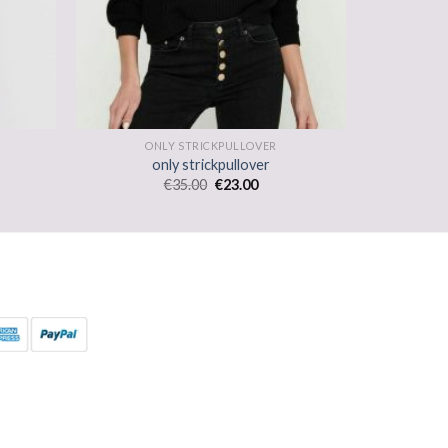
ONLY STRICKPULLOVER
only strickpullover
€
35.00
€
23.00