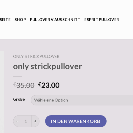
SEITE
SHOP
PULLOVER V AUSSCHNITT
ESPRIT PULLOVER
ONLY STRICKPULLOVER
only strickpullover
35.00
23.00
€
€
Größe
only strickpullover Menge
IN DEN WARENKORB