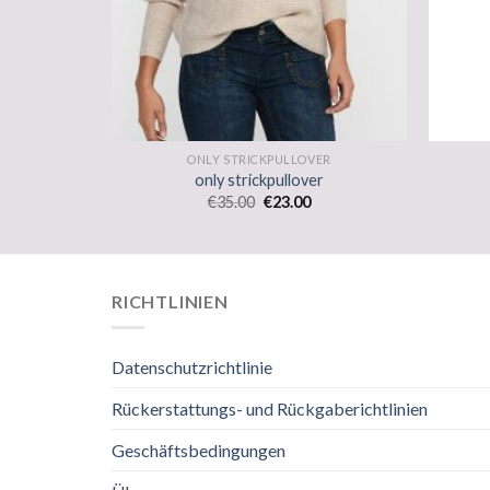
ER
ONLY STRICKPULLOVER
r
only strickpullover
€
35.00
€
23.00
RICHTLINIEN
Datenschutzrichtlinie
Rückerstattungs- und Rückgaberichtlinien
Geschäftsbedingungen