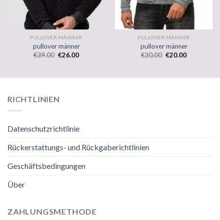
PULLOVER MÄNNER
PULLOVER MÄNNER
pullover männer
pullover männer
€
39.00
€
26.00
€
30.00
€
20.00
RICHTLINIEN
Datenschutzrichtlinie
Rückerstattungs- und Rückgaberichtlinien
Geschäftsbedingungen
Über
ZAHLUNGSMETHODE