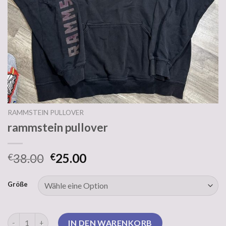
RAMMSTEIN PULLOVER
rammstein pullover
38.00
25.00
€
€
Größe
rammstein pullover Menge
IN DEN WARENKORB