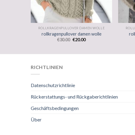
EN WOLLE
ROLLKRAGENPULLOVER DAMEN WOLLE
ROLL
en wolle
rollkragenpullover damen wolle
rol
€
30.00
€
20.00
RICHTLINIEN
Datenschutzrichtlinie
Rückerstattungs- und Rückgaberichtlinien
Geschäftsbedingungen
Über