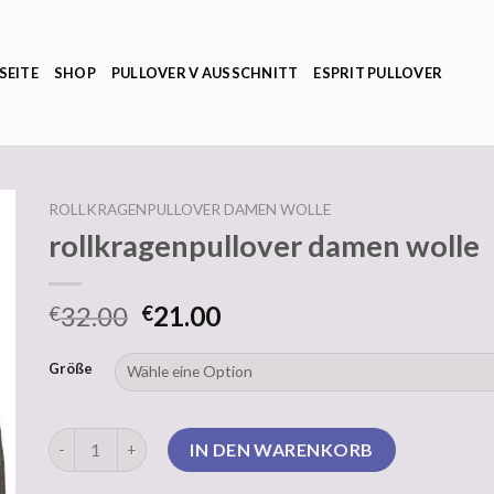
SEITE
SHOP
PULLOVER V AUSSCHNITT
ESPRIT PULLOVER
ROLLKRAGENPULLOVER DAMEN WOLLE
rollkragenpullover damen wolle
32.00
21.00
€
€
Größe
rollkragenpullover damen wolle Menge
IN DEN WARENKORB