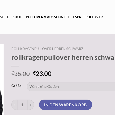
SEITE
SHOP
PULLOVER V AUSSCHNITT
ESPRIT PULLOVER
ROLLKRAGENPULLOVER HERREN SCHWARZ
rollkragenpullover herren schwa
35.00
23.00
€
€
Größe
rollkragenpullover herren schwarz Menge
IN DEN WARENKORB