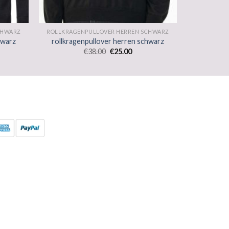
CHWARZ
ROLLKRAGENPULLOVER HERREN SCHWARZ
hwarz
rollkragenpullover herren schwarz
€
38.00
€
25.00