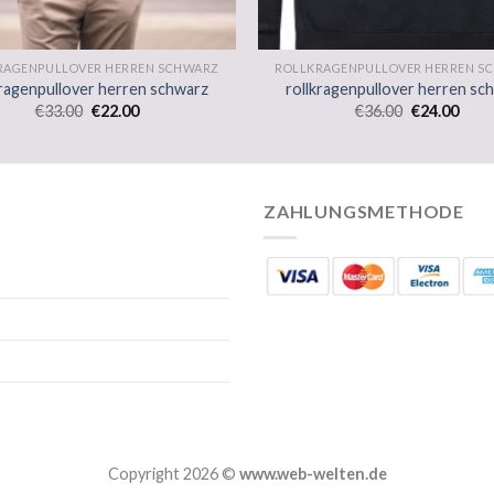
RAGENPULLOVER HERREN SCHWARZ
ROLLKRAGENPULLOVER HERREN S
kragenpullover herren schwarz
rollkragenpullover herren sc
€
33.00
€
22.00
€
36.00
€
24.00
ZAHLUNGSMETHODE
Copyright 2026 ©
www.web-welten.de