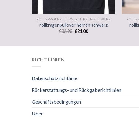
EN SCHWARZ
ROLLKRAGENPULLOVER HERREN SCHWARZ
ROLLK
n schwarz
rollkragenpullover herren schwarz
roll
€
32.00
€
21.00
RICHTLINIEN
Datenschutzrichtlinie
Rückerstattungs- und Rückgaberichtlinien
Geschäftsbedingungen
Über