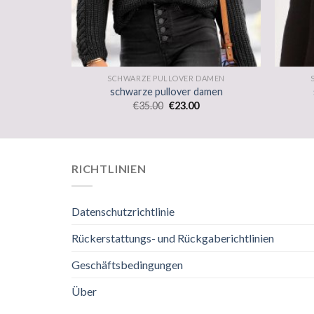
DAMEN
SCHWARZE PULLOVER DAMEN
amen
schwarze pullover damen
€
35.00
€
23.00
RICHTLINIEN
Datenschutzrichtlinie
Rückerstattungs- und Rückgaberichtlinien
Geschäftsbedingungen
Über