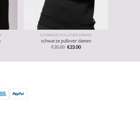
N
SCHWARZE PULLOVER DAMEN
n
schwarze pullover damen
€
35.00
€
23.00