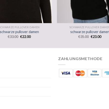
SCHWARZE PULLOVER DAMEN
SCHWARZE PULLOVER DAME
schwarze pullover damen
schwarze pullover dame
€
33.00
€
22.00
€
35.00
€
23.00
ZAHLUNGSMETHODE