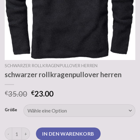
SCHWARZER ROLLKRAGENPULLOVER HERREN
schwarzer rollkragenpullover herren
35.00
23.00
€
€
Größe
schwarzer rollkragenpullover herren Menge
IN DEN WARENKORB