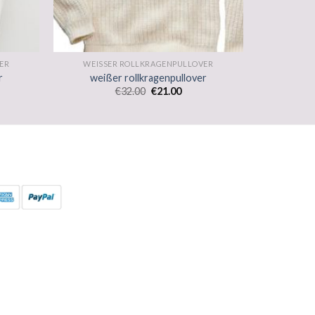
ER
WEISSER ROLLKRAGENPULLOVER
r
weißer rollkragenpullover
€
32.00
€
21.00