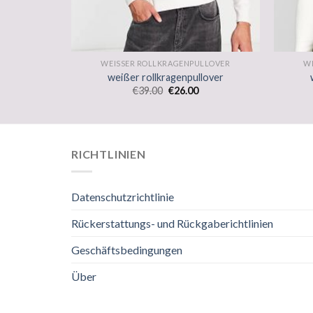
LLOVER
WEISSER ROLLKRAGENPULLOVER
W
lover
weißer rollkragenpullover
€
39.00
€
26.00
RICHTLINIEN
Datenschutzrichtlinie
Rückerstattungs- und Rückgaberichtlinien
Geschäftsbedingungen
Über