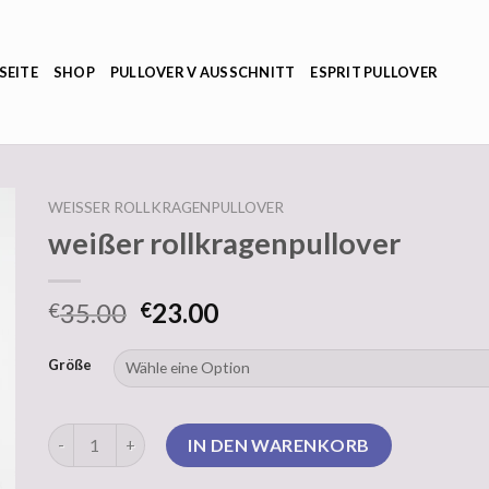
SEITE
SHOP
PULLOVER V AUSSCHNITT
ESPRIT PULLOVER
WEISSER ROLLKRAGENPULLOVER
weißer rollkragenpullover
35.00
23.00
€
€
Größe
weißer rollkragenpullover Menge
IN DEN WARENKORB