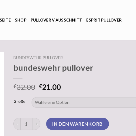
SEITE
SHOP
PULLOVER V AUSSCHNITT
ESPRIT PULLOVER
BUNDESWEHR PULLOVER
bundeswehr pullover
32.00
21.00
€
€
Größe
bundeswehr pullover Menge
IN DEN WARENKORB