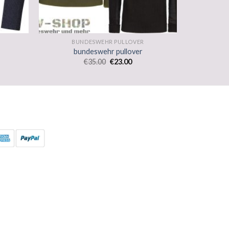
BUNDESWEHR PULLOVER
bundeswehr pullover
€
35.00
€
23.00