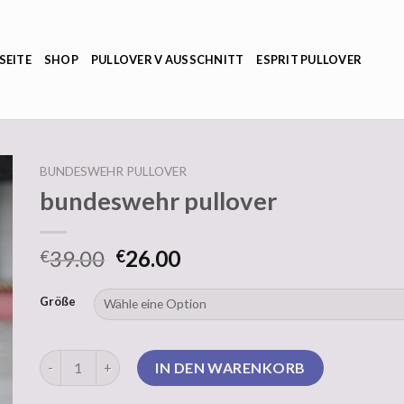
SEITE
SHOP
PULLOVER V AUSSCHNITT
ESPRIT PULLOVER
BUNDESWEHR PULLOVER
bundeswehr pullover
39.00
26.00
€
€
Größe
bundeswehr pullover Menge
IN DEN WARENKORB