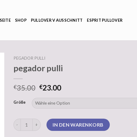
SEITE
SHOP
PULLOVER V AUSSCHNITT
ESPRIT PULLOVER
PEGADOR PULLI
pegador pulli
35.00
23.00
€
€
Größe
pegador pulli Menge
IN DEN WARENKORB