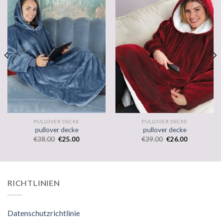
PULLOVER DECKE
PULLOVER DECKE
pullover decke
pullover decke
€
38.00
€
25.00
€
39.00
€
26.00
RICHTLINIEN
Datenschutzrichtlinie