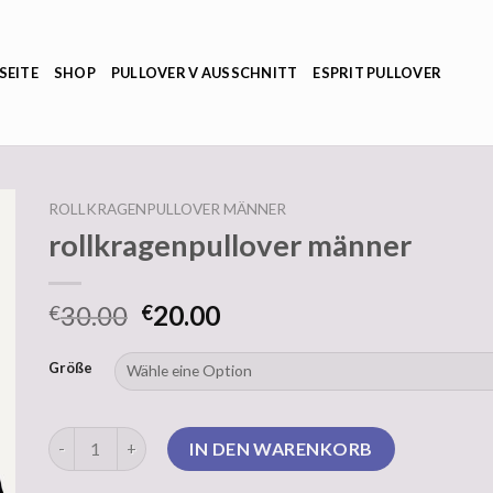
SEITE
SHOP
PULLOVER V AUSSCHNITT
ESPRIT PULLOVER
ROLLKRAGENPULLOVER MÄNNER
rollkragenpullover männer
30.00
20.00
€
€
Größe
rollkragenpullover männer Menge
IN DEN WARENKORB