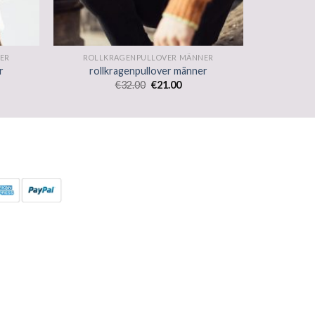
ER
ROLLKRAGENPULLOVER MÄNNER
r
rollkragenpullover männer
€
32.00
€
21.00