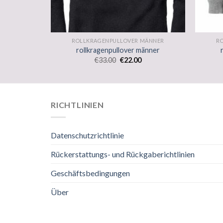
MÄNNER
ROLLKRAGENPULLOVER MÄNNER
R
änner
rollkragenpullover männer
€
33.00
€
22.00
RICHTLINIEN
Datenschutzrichtlinie
Rückerstattungs- und Rückgaberichtlinien
Geschäftsbedingungen
Über