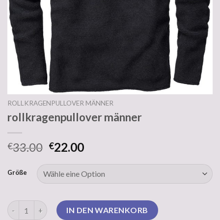
ROLLKRAGENPULLOVER MÄNNER
rollkragenpullover männer
33.00
22.00
€
€
Größe
rollkragenpullover männer Menge
IN DEN WARENKORB