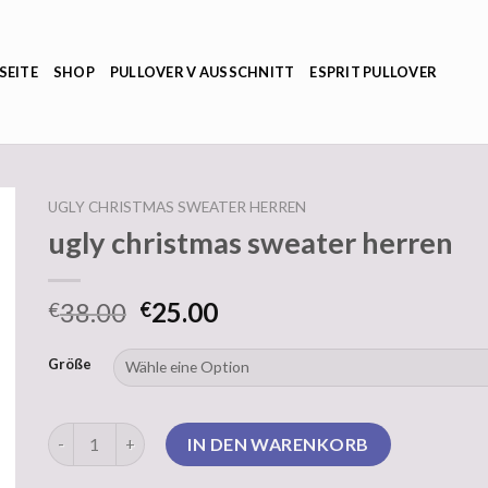
SEITE
SHOP
PULLOVER V AUSSCHNITT
ESPRIT PULLOVER
UGLY CHRISTMAS SWEATER HERREN
ugly christmas sweater herren
38.00
25.00
€
€
Größe
ugly christmas sweater herren Menge
IN DEN WARENKORB