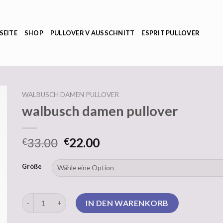
SEITE
SHOP
PULLOVER V AUSSCHNITT
ESPRIT PULLOVER
WALBUSCH DAMEN PULLOVER
walbusch damen pullover
33.00
22.00
€
€
Größe
walbusch damen pullover Menge
IN DEN WARENKORB