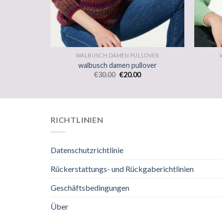
LOVER
WALBUSCH DAMEN PULLOVER
over
walbusch damen pullover
€
30.00
€
20.00
RICHTLINIEN
Datenschutzrichtlinie
Rückerstattungs- und Rückgaberichtlinien
Geschäftsbedingungen
Über