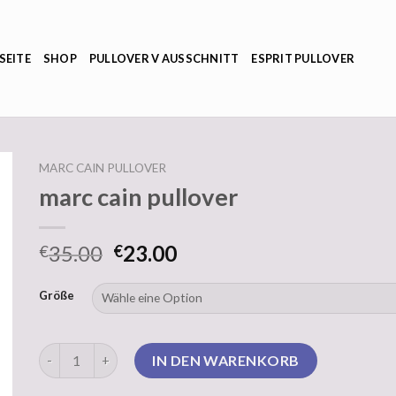
SEITE
SHOP
PULLOVER V AUSSCHNITT
ESPRIT PULLOVER
MARC CAIN PULLOVER
marc cain pullover
35.00
23.00
€
€
Größe
marc cain pullover Menge
IN DEN WARENKORB