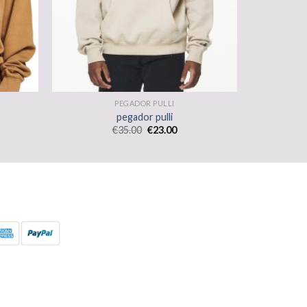
PEGADOR PULLI
pegador pulli
€
35.00
€
23.00