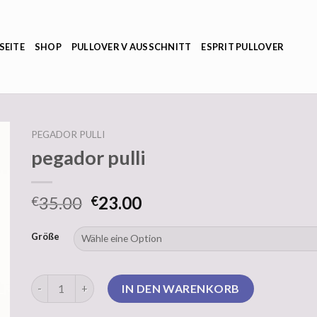
SEITE
SHOP
PULLOVER V AUSSCHNITT
ESPRIT PULLOVER
PEGADOR PULLI
pegador pulli
35.00
23.00
€
€
Größe
pegador pulli Menge
IN DEN WARENKORB