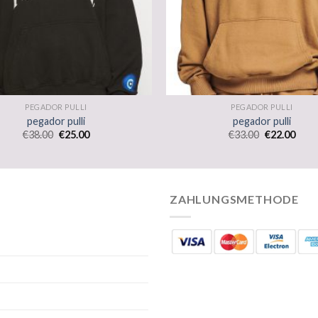
PEGADOR PULLI
PEGADOR PULLI
pegador pulli
pegador pulli
€
38.00
€
25.00
€
33.00
€
22.00
ZAHLUNGSMETHODE